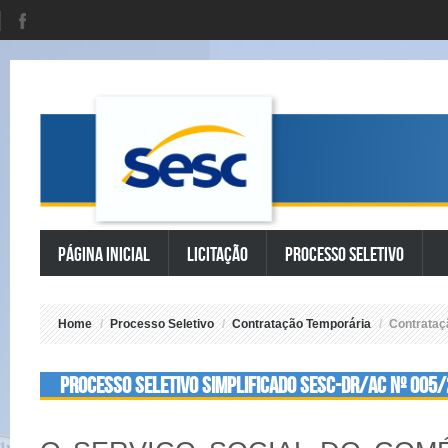
Página Inicial
Licitação
Processo Seletivo
Home
/
Processo Seletivo
/
Contratação Temporária
/
Contrataç
PROCESSO SELETIVO SIMPLIFICADO SESC-DR/AC Nº 005